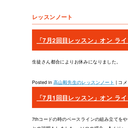
レッスンノート
「7月2回目レッスン」オン ライン教室 
生徒さん都合によりお休みになりました。
「7
Posted in
高山毅先生のレッスンノート
|
コメ
月
「7月1回目レッスン」オン ライン教室 
2
回
目
7thコードの時のベースラインの組み立てをやり
レ