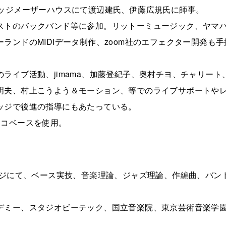
レッジメーザーハウスにて渡辺建氏、伊藤広規氏に師事。
ストのバックバンド等に参加。リットーミュージック、ヤマ
ランドのMIDIデータ制作、zoom社のエフェクター開発も手
ライブ活動、jimama、加藤登紀子、奥村チヨ、チャリート
明夫、村上こうよう＆モーション、等でのライブサポートや
ッジで後進の指導にもあたっている。
アコベースを使用。
ッジにて、ベース実技、音楽理論、ジャズ理論、作編曲、バン
デミー、スタジオビーテック、国立音楽院、東京芸術音楽学