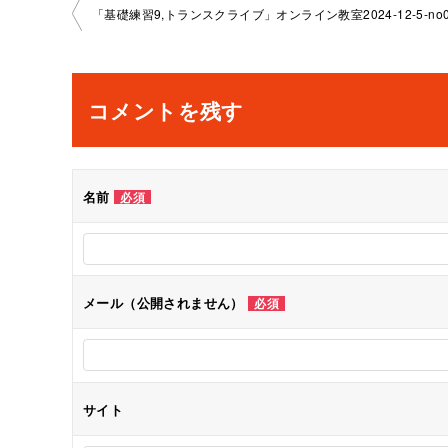
投
稿
ナ
コメントを残す
ビ
ゲ
名前
必須
ー
シ
メール（公開されません）
必須
ョ
ン
サイト