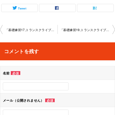
Tweet
投
「基礎練習17,トランスクライブ」オンライン教室2025-4-7-no0033-1146
「基礎練習19,トランスクライブ」オンライン教室2025-5-12-no0033-1146
稿
ナ
コメントを残す
ビ
ゲ
名前
必須
ー
シ
ョ
メール（公開されません）
必須
ン