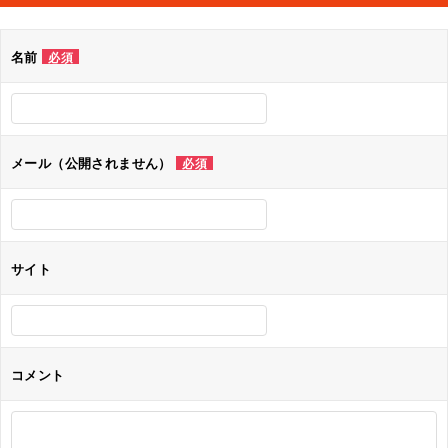
ビ
ゲ
名前
必須
ー
シ
ョ
メール（公開されません）
必須
ン
サイト
コメント