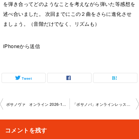
を弾き合ってどのようなことを考えながら弾いた等感想を
述べ合いました。 次回までにこの２曲をさらに進化させ
ましょう。（音階だけでなく、リズムも）
iPhoneから送信
Tweet
投
ボサノヴァ オンライン 2026-1-2 3-no0086-1146
「ボサノバ」オンラインレッスン 2026-2-20-no0086-1146
稿
ナ
コメントを残す