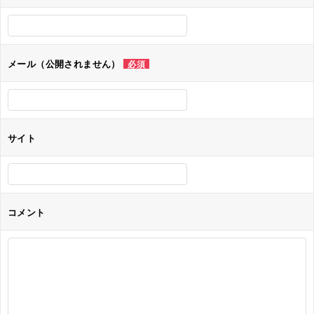
ー
シ
ョ
メール（公開されません）
必須
ン
サイト
コメント