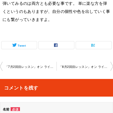
弾いてみるのは両方とも必要な事です。 単に楽な方を弾
くというのもありますが、自分の個性や色を出していく事
にも繋がっていきますよ。
Tweet
投
「7月2回目レッスン」オン ライン教室 2025-07-31-no0095-1161
「8月2回目レッスン」オン ライン教室 2025-08-21-no0095-1161
稿
ナ
コメントを残す
ビ
ゲ
名前
必須